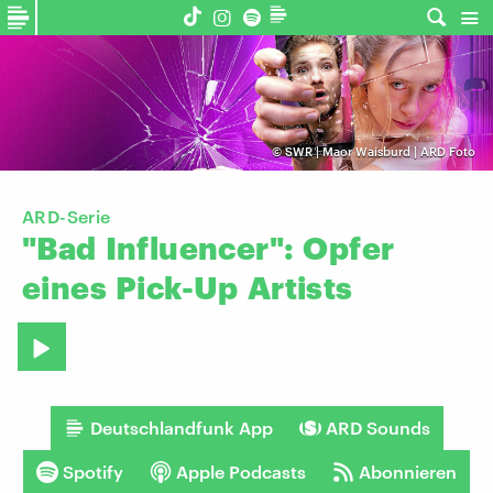
©
SWR | Maor Waisburd | ARD Foto
ARD-Serie
"Bad
Influencer":
Opfer
eines
Pick-Up
Artists
Deutschlandfunk App
ARD Sounds
Spotify
Apple Podcasts
Abonnieren