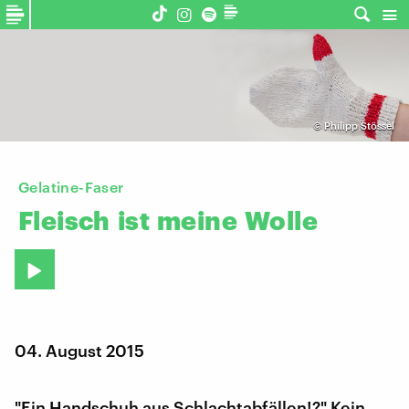
©
Philipp Stössel
Gelatine-Faser
Fleisch
ist
meine
Wolle
04. August 2015
"Ein Handschuh aus Schlachtabfällen!?" Kein