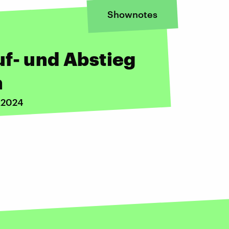
Shownotes
f- und Abstieg
n
i 2024