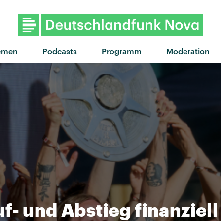
"Tiny Raisin" von Suki Water
emen
Podcasts
Programm
Moderation
f- und Abstieg finanziel