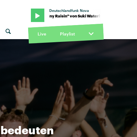
Deutschlandfunk Nova
house · "Tiny Raisin" von Suki Waterhouse · "Tiny Raisin" von Suk
Live
Playlist
l bedeuten