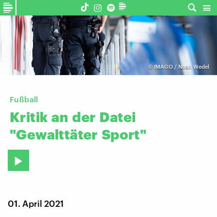
©
IMAGO / Noah Wedel
Fußball
Kritik
an
der
Datei
"Gewalttäter
Sport"
01. April 2021