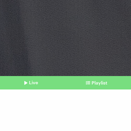
Live
Playlist
©
Shownotes