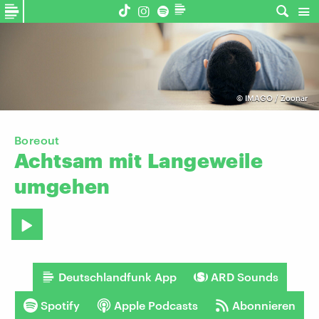
©
IMAGO / Zoonar
Boreout
Achtsam
mit
Langeweile
umgehen
Deutschlandfunk App
ARD Sounds
Spotify
Apple Podcasts
Abonnieren