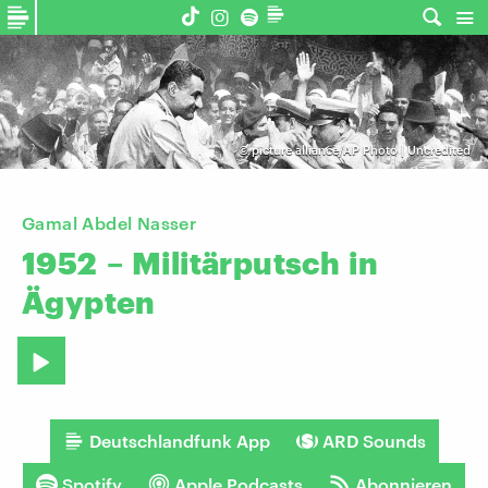
©
picture alliance/AP Photo | Uncredited
Gamal Abdel Nasser
1952
–
Militärputsch
in
Ägypten
Deutschlandfunk App
ARD Sounds
Spotify
Apple Podcasts
Abonnieren