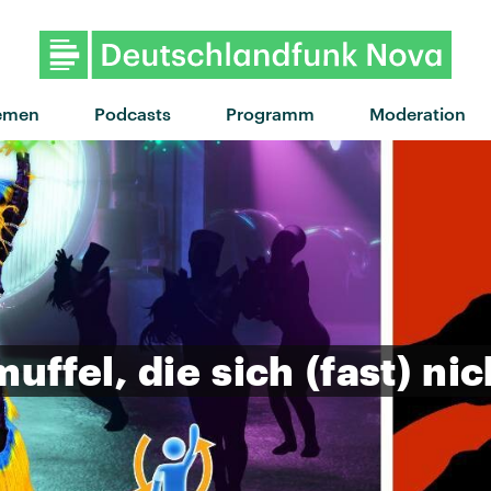
emen
Podcasts
Programm
Moderation
uffel,
die
sich
(fast)
nic