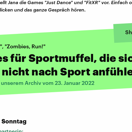
llt Jana die Games "Just Dance" und "FitXR" vor. Einfach 
licken und das ganze Gespräch höre
n.
Sh
", "Zombies, Run!"
 für Sportmuffel, die si
) nicht nach Sport anfühl
s unserem Archiv vom 23. Januar 2022
:
n Sonntag
artnerin: