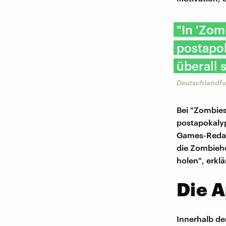
"In 'Zom
postapok
überall 
Deutschlandfu
Bei "Zombies
postapokaly
Games-Redakt
die Zombieh
holen", erklär
Die A
Innerhalb de