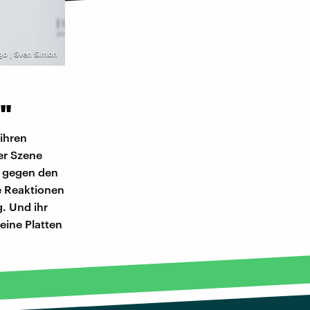
go | Sven Simon
"
ihren
er Szene
r gegen den
e Reaktionen
. Und ihr
eine Platten