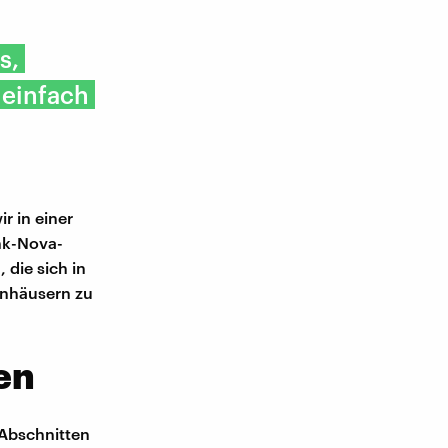
s,
 einfach
r in einer
nk-Nova-
 die sich in
nhäusern zu
en
 Abschnitten