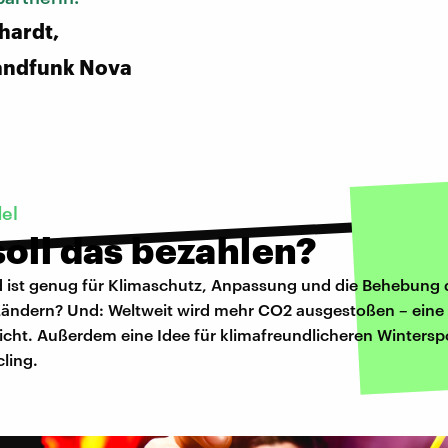
hardt,
andfunk Nova
el
oll das bezahlen?
ld ist genug für Klimaschutz, Anpassung und die Behebung
Ländern? Und: Weltweit wird mehr CO2 ausgestoßen – ein
 Sicht. Außerdem eine Idee für klimafreundlicheren Wintersp
ling.