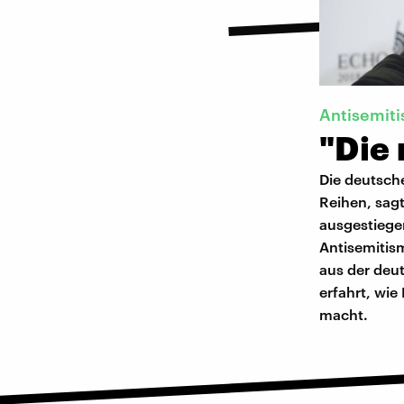
Antisemit
"Die
Die deutsch
Reihen, sagt
ausgestiege
Antisemitis
aus der deu
erfahrt, wi
macht.