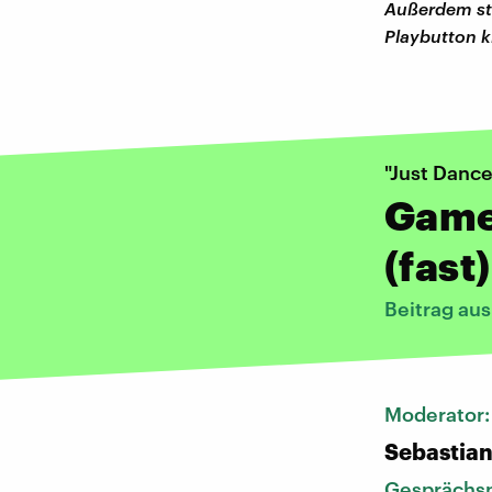
Außerdem ste
Playbutton k
"Just Dance
Games
(fast
Beitrag au
Moderator
Sebastia
Gesprächsp