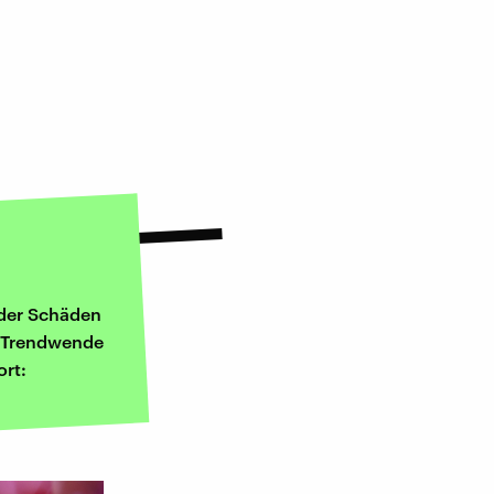
 der Schäden
e Trendwende
ort: