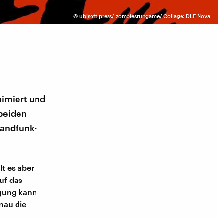
©
ubisoft press/ zombiesrungame/ Collage: DLF Nova
nimiert und
 beiden
landfunk-
t es aber
auf das
egung kann
nau die