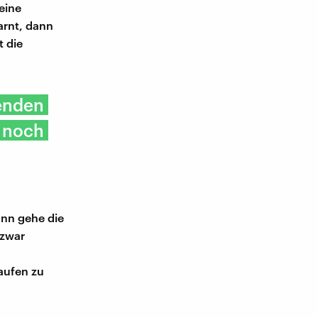
eine
arnt, dann
t die
fenden
s noch
ann gehe die
 zwar
laufen zu