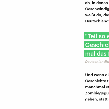
ab, in denen
Geschwindig
weißt du, da
Deutschland
"Teil so
Geschich
mal das
Deutschlandfu
Und wenn die
Geschichte t
manchmal et
Zombiegegurg
gehen, statt