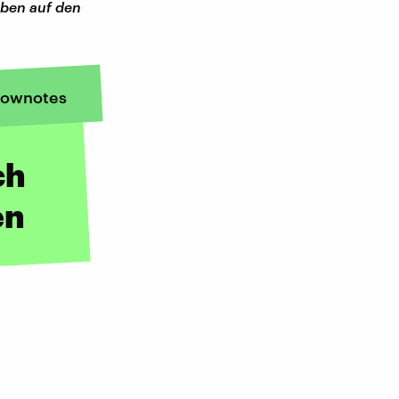
oben auf den
ownotes
ch
en