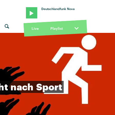
Deutschlandfunk Nova
Live
Playlist
ht
nach
Sport