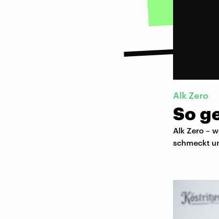
Alk Zero
So g
Alk Zero – w
schmeckt und