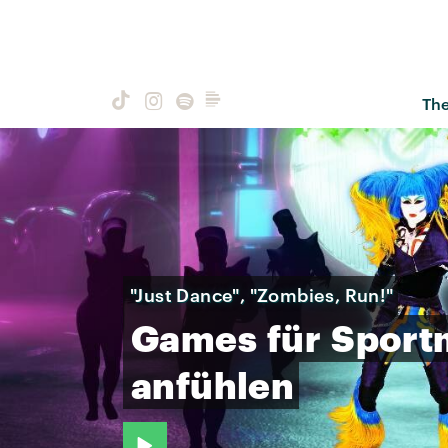
Th
"Just Dance", "Zombies, Run!"
Games
für
Sportm
anfühlen