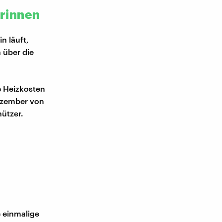
rinnen
n läuft,
 über die
e Heizkosten
Dezember von
hützer.
 einmalige