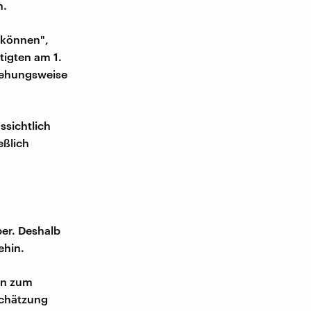
n.
n können",
tigten am 1.
iehungsweise
ssichtlich
eßlich
ber. Deshalb
ehin.
en zum
Schätzung