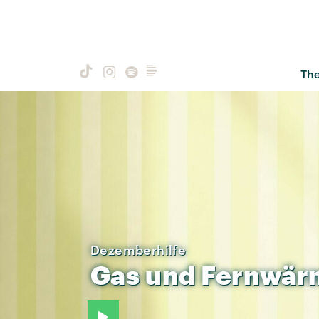
Th
Dezemberhilfe
Gas
und
Fernwär