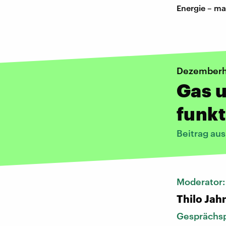
Energie – ma
Dezemberh
Gas 
funkt
Beitrag au
Moderator
Thilo Jah
Gesprächsp