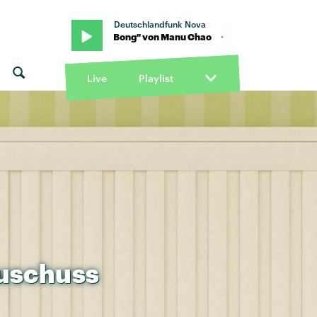
Deutschlandfunk Nova
 · "Bongo Bong" von Manu Chao · "Bongo Bong" von Manu Chao
Live
Playlist
uschuss