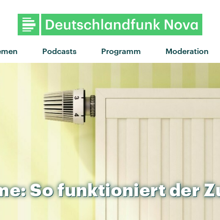
"Bongo Bong" von Manu Chao
emen
Podcasts
Programm
Moderation
me:
So
funktioniert
der
Z