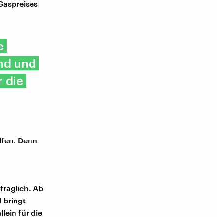
Gaspreises
e
ind und
 die
elfen. Denn
fraglich. Ab
 bringt
lein für die