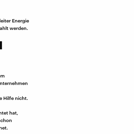
eiter Energie
zahlt werden.
d
dem
unternehmen
Hilfe nicht.
tet hat,
schon
net.