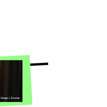
©
Imago | Zoonar