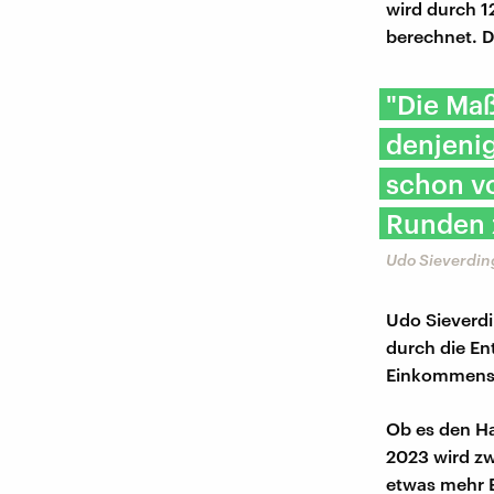
wird durch 1
berechnet. D
"Die Maß
denjenig
schon vo
Runden 
Udo Sieverdin
Udo Sieverdin
durch die En
Einkommens
Ob es den Hau
2023 wird zw
etwas mehr E