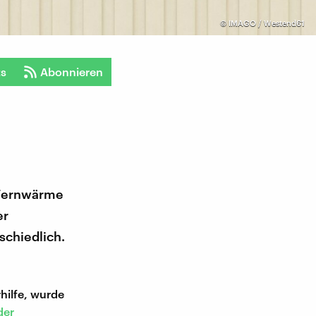
©
IMAGO / Westend61
ts
Abonnieren
r Fernwärme
er
schiedlich.
hilfe, wurde
der