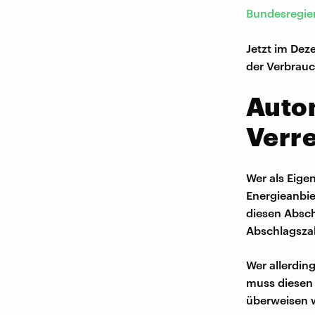
Bundesregie
Jetzt im Dez
der Verbrauc
Auto
Verr
Wer als Eige
Energieanbi
diesen Absch
Abschlagszah
Wer allerdin
muss diesen 
überweisen w