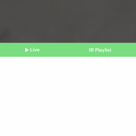
Live
Playlist
©
Imago / Middle East Images / Abdelrahman Rashad
Shownotes
Gaza-Krieg
Israelische Regierung
unterstützt US-