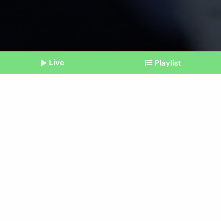
Live
Playlist
©
IMAGO I Xinhua
Shownotes
Schutz der Zivilbevölkerung
Humanitäre Lage in Gaza
spitzt sich weiter zu
Beitrag aus unserem Archiv vom 15.