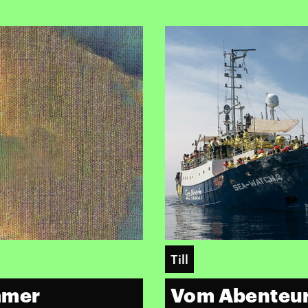
Till
mmer
Vom Abenteur