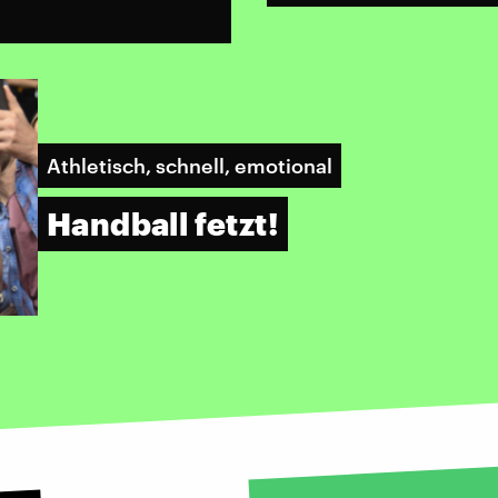
Athletisch, schnell, emotional
Handball fetzt!