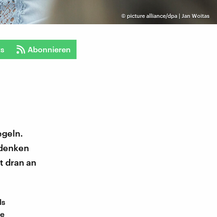
©
picture alliance/dpa | Jan Woitas
ts
Abonnieren
geln.
 denken
t dran an
ls
te