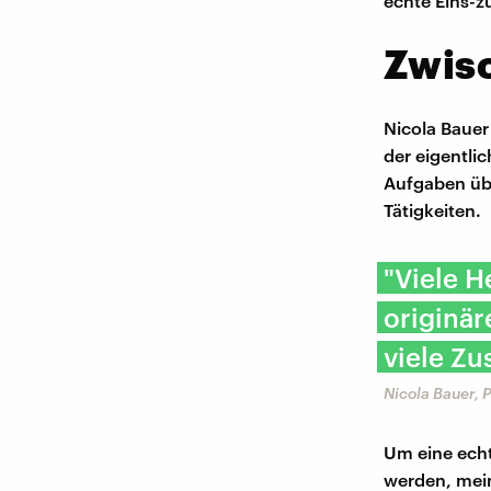
echte Eins-z
Zwisc
Nicola Baue
der eigentli
Aufgaben üb
Tätigkeiten.
"Viele 
originär
viele Zu
Nicola Bauer, 
Um eine echt
werden, mein