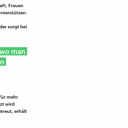
aft, Frauen
unterstützen.
er sorgt bei
, wo man
en
 für mehr
zt wird
reut, erhält