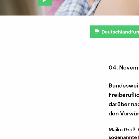
Deutschlandfu
04. Novem
Bundesweit
Freiberufli
darüber nac
den Vorwür
Maike Groß-H
sogenannte B