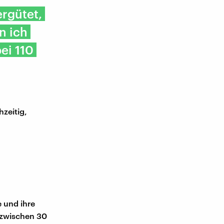
ergütet,
n ich
ei 110
hzeitig,
e und ihre
: zwischen 30