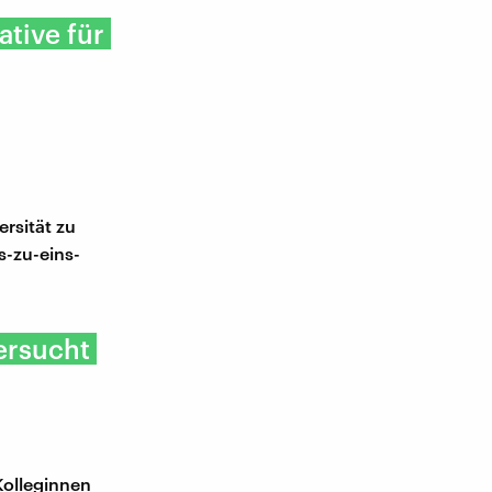
ative für
rsität zu
s-zu-eins-
ersucht
Kolleginnen