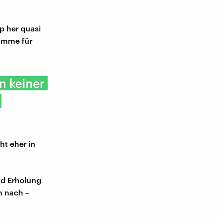
ip her quasi
bamme für
in keiner
ht eher in
und Erholung
en nach –