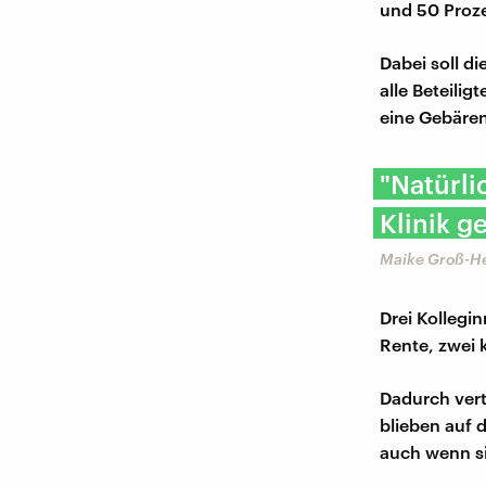
und 50 Proz
Dabei soll di
alle Beteili
eine Gebären
"Natürli
Klinik 
Maike Groß-H
Drei Kollegin
Rente, zwei 
Dadurch vert
blieben auf d
auch wenn si