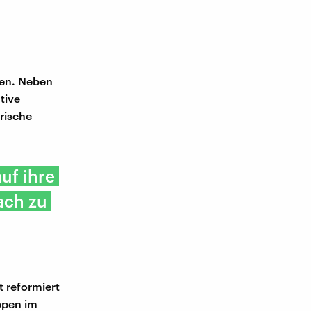
ten. Neben
tive
rische
uf ihre
ach zu
 reformiert
ppen im