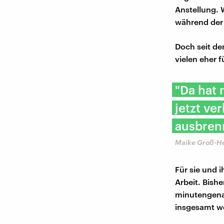
Anstellung. 
während der 
Doch seit de
vielen eher f
"Da hat 
jetzt ve
ausbren
Maike Groß-H
Für sie und 
Arbeit. Bish
minutengenau
insgesamt w