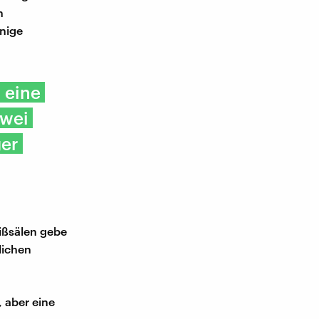
n
nige
 eine
zwei
ger
eißsälen gebe
lichen
 aber eine