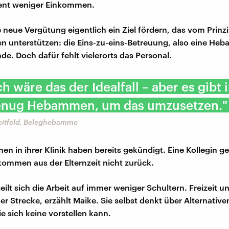
ent weniger Einkommen.
e neue Vergütung eigentlich ein Ziel fördern, das vom Prinz
gten unterstützen: die Eins-zu-eins-Betreuung, also eine He
de. Doch dafür fehlt vielerorts das Personal.
ch wäre das der Idealfall – aber es gibt 
genug Hebammen, um das umzusetzen."
eitfeld, Beleghebamme
nen in ihrer Klinik haben bereits gekündigt. Eine Kollegin ge
kommen aus der Elternzeit nicht zurück.
eilt sich die Arbeit auf immer weniger Schultern. Freizeit 
er Strecke, erzählt Maike. Sie selbst denkt über Alternativ
e sich keine vorstellen kann.