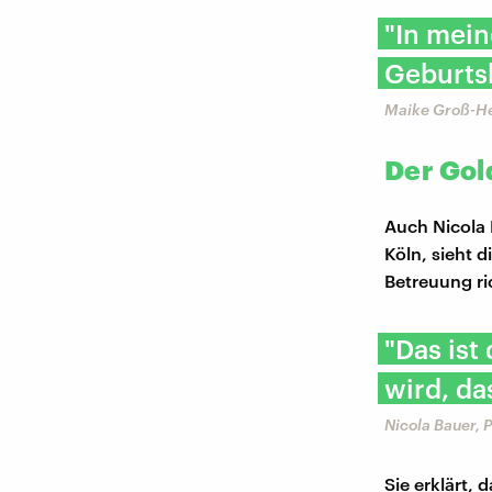
"In mein
Geburtsh
Maike Groß-H
Der Gol
Auch Nicola 
Köln, sieht d
Betreuung ric
"Das ist
wird, da
Nicola Bauer, 
Sie erklärt,