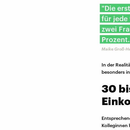
"Die ers
für jed
zwei Fra
Prozent.
Maike Groß-H
In der Reali
besonders in
30 bi
Eink
Entsprechend
Kolleginnen 