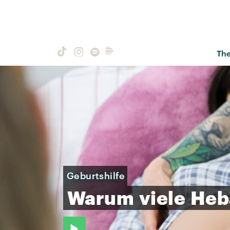
Th
Geburtshilfe
Warum
viele
He