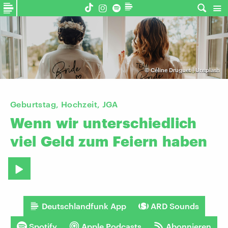
©
Céline Druguet | Unsplash
Geburtstag, Hochzeit, JGA
Wenn
wir
unterschiedlich
viel
Geld
zum
Feiern
haben
Deutschlandfunk App
ARD Sounds
Spotify
Apple Podcasts
Abonnieren