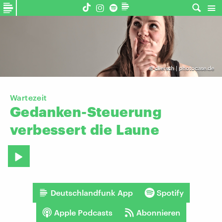
©
cliersch | photocase.de
Wartezeit
Gedanken-Steuerung
verbessert
die
Laune
Deutschlandfunk App
Spotify
Apple Podcasts
Abonnieren