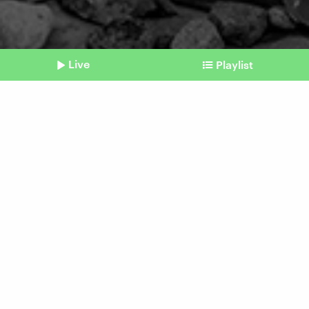
Live
Playlist
©
IMAGO | Jürgen Ritter
Shownotes
Holocaust
Europäischer Gedenktag für
Sinti und Roma
Beitrag aus unserem Archiv vom 02. August
2023