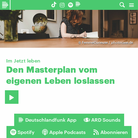
©
FemmeCurieuse / photocase.de
Im Jetzt leben
Den
Masterplan
vom
eigenen
Leben
loslassen
Deutschlandfunk App
ARD Sounds
Spotify
Apple Podcasts
Abonnieren