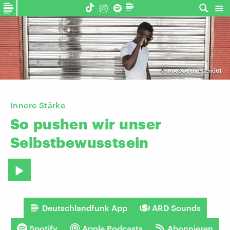
©
IMAGO / Westend61
Innere Stärke
So
pushen
wir
unser
Selbstbewusstsein
Deutschlandfunk App
ARD Sounds
Spotify
Apple Podcasts
Abonnieren