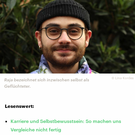
©
Lina Kordes
Raja bezeichnet sich inzwischen selbst als
Geflüchteter.
Lesenswert:
Karriere und Selbstbewusstsein: So machen uns
Vergleiche nicht fertig