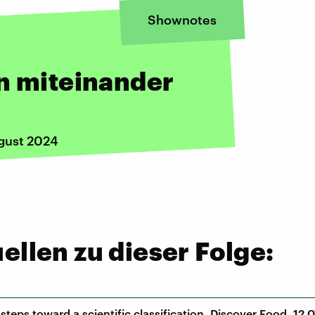
Shownotes
n miteinander
gust 2024
llen zu dieser Folge:
st steps toward a scientific classification, Discover Food, 12.