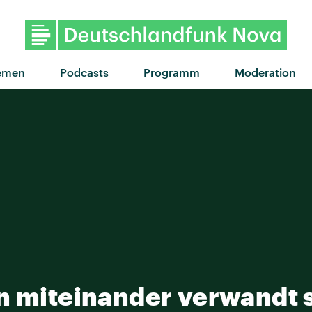
"Burning out" von The
emen
Podcasts
Programm
Moderation
n miteinander verwandt 