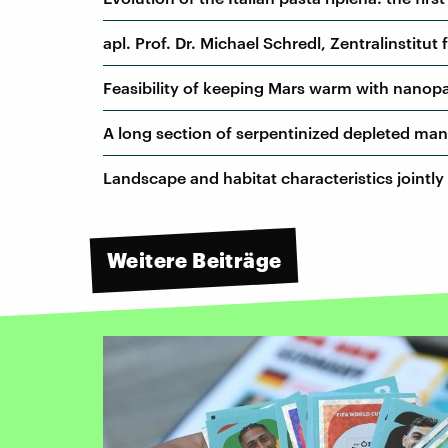
apl. Prof. Dr. Michael Schredl, Zentralinstit
Feasibility of keeping Mars warm with nanop
A long section of serpentinized depleted mant
Landscape and habitat characteristics jointly
Weitere Beiträge