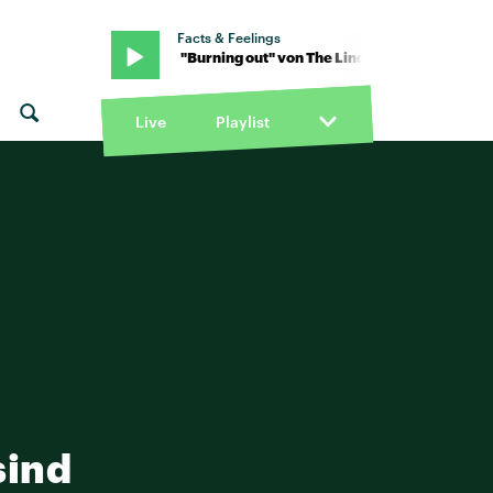
Facts & Feelings
 Linda Lindas · "Burning out" von The Linda Lindas · "Burning out" 
Live
Playlist
sind