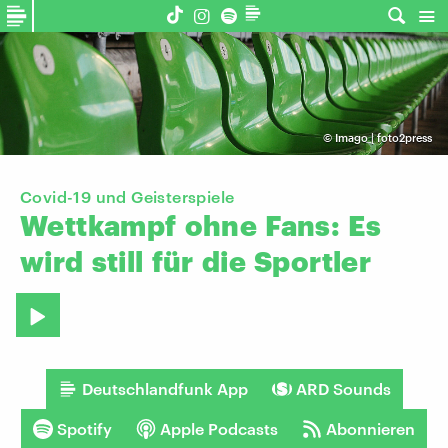
©
Imago | foto2press
Covid-19 und Geisterspiele
Wettkampf
ohne
Fans:
Es
wird
still
für
die
Sportler
Deutschlandfunk App
ARD Sounds
Spotify
Apple Podcasts
Abonnieren