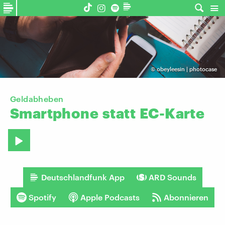
©
obeyleesin | photocase
Geldabheben
Smartphone
statt
EC-Karte
Deutschlandfunk App
ARD Sounds
Spotify
Apple Podcasts
Abonnieren