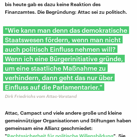
bis heute gab es dazu keine Reaktion des
Finanzamtes. Die Begründung: Attac sei zu politisch.
"Wie kann man denn das demokratische
Staatswesen fördern, wenn man nicht
auch politisch Einfluss nehmen will?
Wenn ich eine Bürgerinitiative gründe,
um eine staatliche Maßnahme zu
verhindern, dann geht das nur über
Einfluss auf die Parlamentarier."
Dirk Friedrichs vom Attac-Vorstand
Attac, Campact und viele andere große und kleine
gemeinnütziger Organisationen und Stiftungen haben
gemeinsam eine Allianz geschmiedet:
"
Rechtssicherheit für politische Willensbildung
". Sie