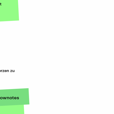
t
rzen zu
ownotes