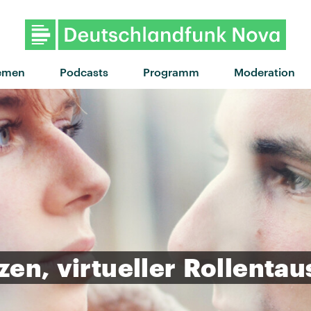
"I Still Feel" von Leoniden · "I
emen
Podcasts
Programm
Moderation
zen,
virtueller
Rollentau