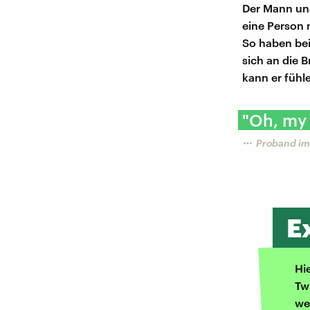
Der Mann un
eine Person 
So haben bei
sich an die 
kann er fühl
"Oh, my g
Proband im
E
Hi
Tw
we