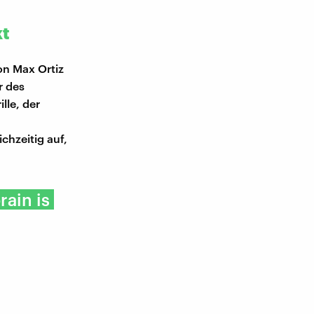
kt
on Max Ortiz
r des
lle, der
chzeitig auf,
rain is