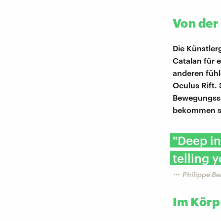
Von der
Die Künstler
Catalan für 
anderen fühle
Oculus Rift.
Bewegungssen
bekommen sie
"Deep in
telling y
Philippe B
Im Körp