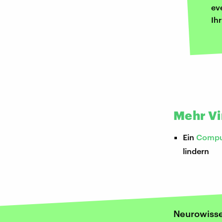
ev
Ih
Mehr Vir
Ein
Compu
lindern
Neurowiss