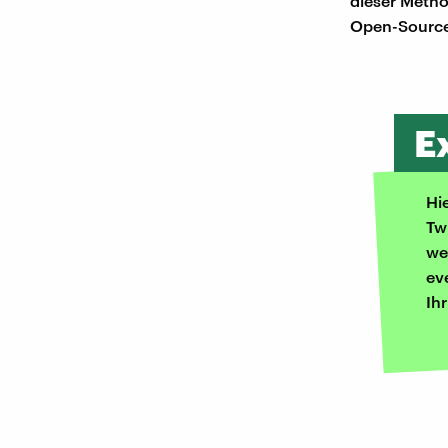
dieser Metho
Open-Source-
E
Hi
Tw
we
ev
Ih