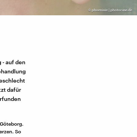
©
phoenixie | photocase.de
- auf den
Behandlung
eschlecht
zt dafür
erfunden
 Göteborg.
erzen. So