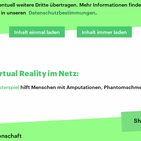
entuell weitere Dritte übertragen. Mehr Informationen finde
r in unseren
Datenschutzbestimmungen
.
Inhalt einmal laden
Inhalt immer laden
tual Reality im Netz:
terspiel
hilft Menschen mit Amputationen, Phantomschme
Sh
enschaft