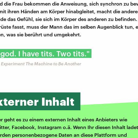
d die Frau bekommen die Anweisung, sich synchron zu b
mit ihren Händen am Körper hinabgleitet, macht die andere
de das Gefühl, sie sich im Körper des anderen zu befinden.
Brüste fasst, muss der Mann das im selben Augenblick tun, 
en, was sie berührt und umgekehrt.
od. I have tits. Two tits."
 Experiment The Machine to Be Another
xterner Inhalt
er geht es zu einem externen Inhalt eines Anbieters wie
itter, Facebook, Instagram o.ä. Wenn Ihr diesen Inhalt ladet
rden personenbezogene Daten an diese Plattform und