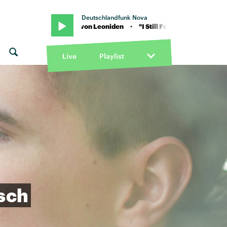
Deutschlandfunk Nova
 Still Feel" von Leoniden · "I Still Feel" von Leoniden
Live
Playlist
sch