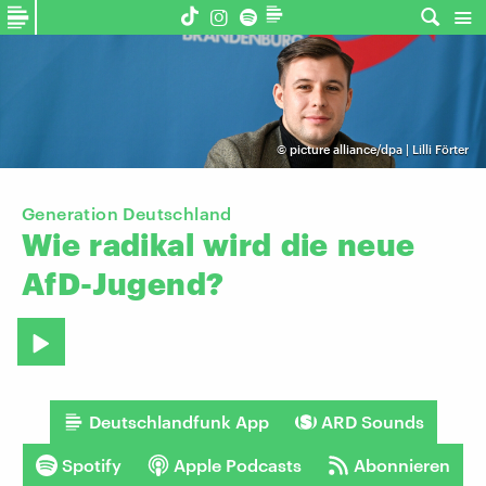
©
picture alliance/dpa | Lilli Förter
Generation Deutschland
Wie
radikal
wird
die
neue
AfD-Jugend?
Deutschlandfunk App
ARD Sounds
Spotify
Apple Podcasts
Abonnieren