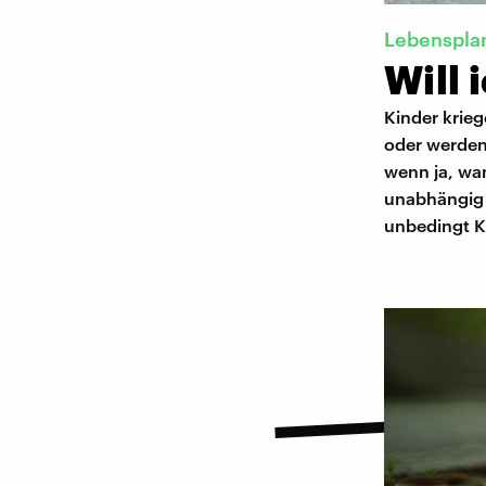
Lebenspla
Will 
Kinder krieg
oder werden
wenn ja, wan
unabhängig 
unbedingt Ki