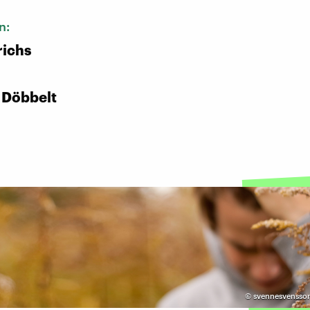
n:
richs
 Döbbelt
©
svennesvensson