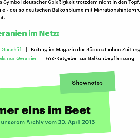
s Symbol deutscher Spießigkeit trotzdem nicht in den Topf
nie - der so deutschen Balkonblume mit Migrationshintergru
ht.
ranien im Netz:
 Geschäft
| Beitrag im Magazin der Süddeutschen Zeitun
als nur Geranien
| FAZ-Ratgeber zur Balkonbepflanzung
Shownotes
er eins im Beet
s unserem Archiv vom 20. April 2015