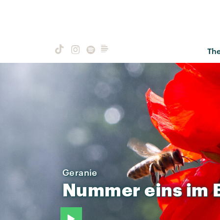
Th
Geranie
Nummer
eins
im