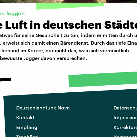
s Joggen
 Luft in deutschen Städt
etwas für seine Gesundheit zu tun, indem er mitten durch 
, erweist sich damit einen Bärendienst. Durch das tiefe Ei
allerhand im Körper, nur nicht das, was sich vermeintlich
bewusste Jogger davon versprechen.
Deutschlandfunk Nova
Datenschu
Kontakt
Impressu
Empfang
Korrektur
Trophäen
Kommenta