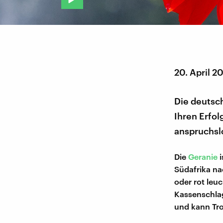
20. April 2
Die deutsch
Ihren Erfol
anspruchsl
Die
Geranie
i
Südafrika na
oder rot leu
Kassenschlage
und kann Tro