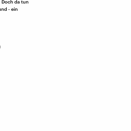
. Doch da tun
nd - ein
g