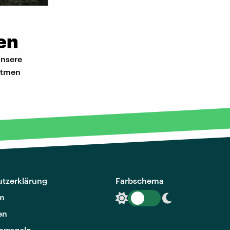
en
unsere
natmen
tzerklärung
Farbschema
m
en
rregeln