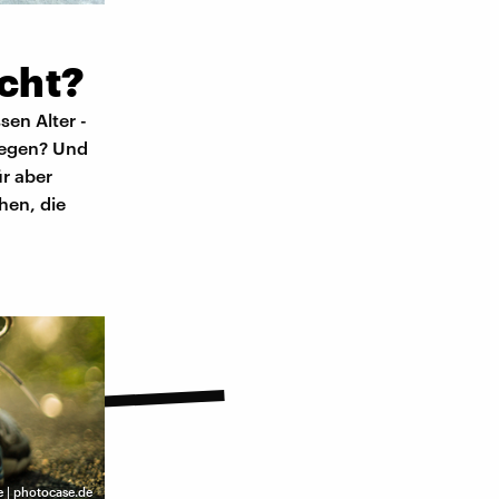
icht?
sen Alter -
riegen? Und
ür aber
hen, die
e | photocase.de