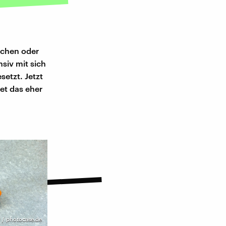
ochen oder
siv mit sich
etzt. Jetzt
et das eher
i / photocase.de