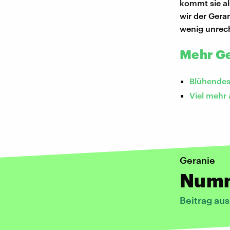
kommt sie al
wir der Gera
wenig unrec
Mehr Ge
Blühendes
Viel mehr 
Geranie
Numm
Beitrag au