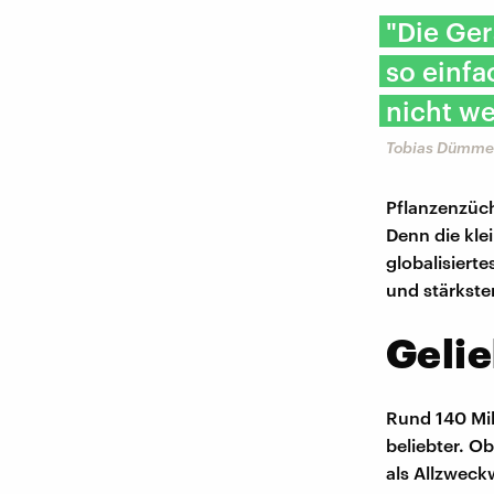
"Die Ger
so einfa
nicht w
Tobias Dümme
Pflanzenzüch
Denn die kle
globalisiert
und stärkste
Gelie
Rund 140 Mil
beliebter. O
als Allzweck