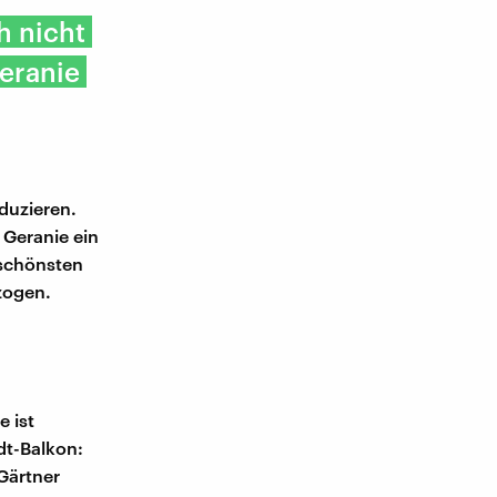
h nicht
Geranie
duzieren.
 Geranie ein
 schönsten
zogen.
 ist
dt-Balkon:
Gärtner