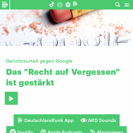
©
imago
Gerichtsurteil gegen Google
Das
"Recht
auf
Vergessen"
ist
gestärkt
Deutschlandfunk App
ARD Sounds
Spotify
Apple Podcasts
Abonnieren