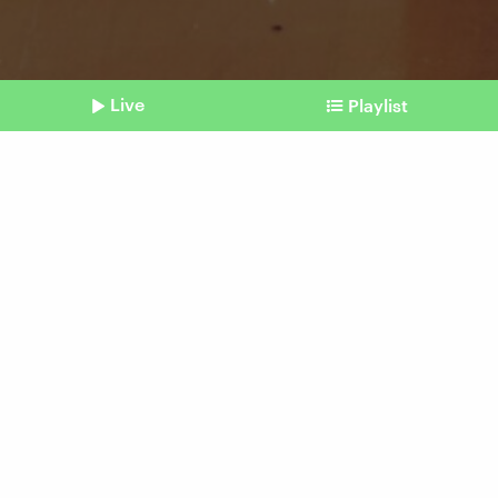
Live
Playlist
©
IMAGO / imagebroker (Symbolfoto)
Shownotes
Geschlechterrollen-Experiment
Wenn Männer zu Möbeln
werden
vom 14. Mai 2026