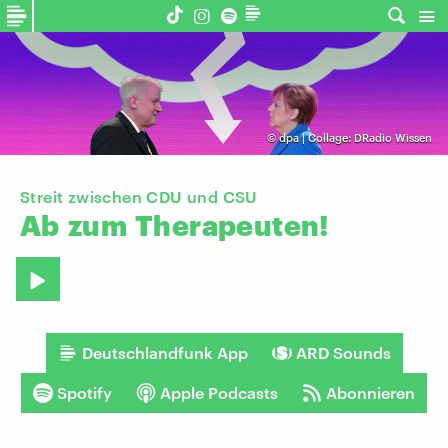
©
dpa | Collage: DRadio Wissen
Streit zwischen CDU und CSU
Ab
zum
Therapeuten!
Deutschlandfunk App
ARD Sounds
Spotify
Apple Podcasts
Abonnieren