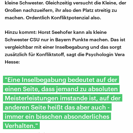
kleine Schwester. Gleichzeitig versucht die Kleine, der
Großen nachzueifern, ihr also den Platz streitig zu
machen. Ordentlich Konfliktpotenzial also.
Hinzu kommt: Horst Seehofer kann als kleine
Schwester CSU nur in Bayern Punkte machen. Das ist
vergleichbar mit einer Inselbegabung und das sorgt
zusätzlich für Konfliktstoff, sagt die Psychologin Vera
Hesse:
"Eine Inselbegabung bedeutet auf der
einen Seite, dass jemand zu absoluten
Meisterleistungen imstande ist, auf der
anderen Seite heißt das aber auch -
immer ein bisschen absonderliches
Verhalten."