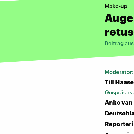
Make-up
Auge
retu
Beitrag au
Moderator
Till Haase
Gesprächsp
Anke van 
Deutschl
Reporteri