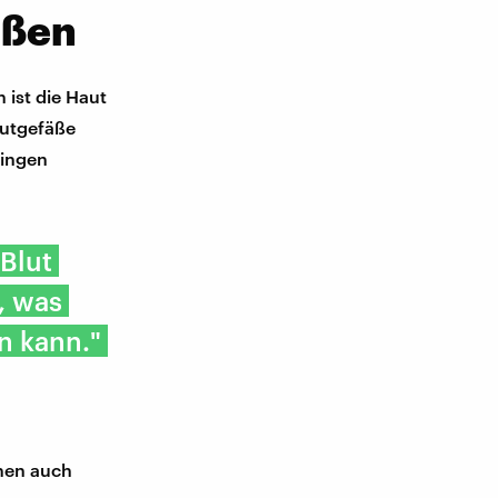
äßen
 ist die Haut
lutgefäße
ringen
Blut
, was
n kann."
nen auch