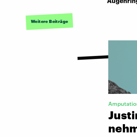
Augenrin
Weitere Beiträge
Amputatio
Justi
neh