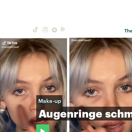
Th
Make-up
Augenringe
schm