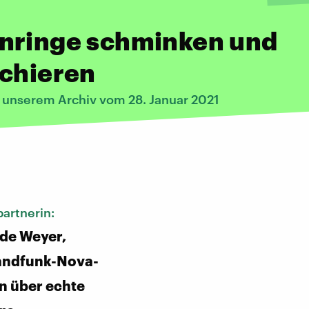
nringe schminken und
schieren
s unserem Archiv vom 28. Januar 2021
:
artnerin:
de Weyer,
andfunk-Nova-
n über echte