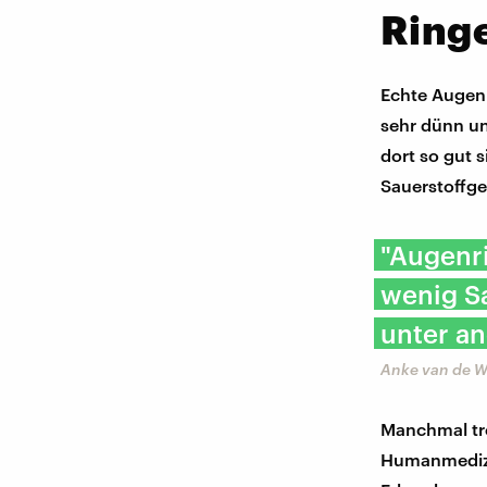
Ringe
Echte Augenr
sehr dünn u
dort so gut 
Sauerstoffge
"Augenri
wenig Sa
unter an
Anke van de W
Manchmal tr
Humanmedizin