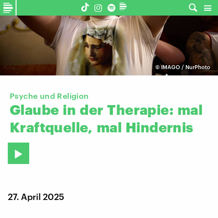
©
IMAGO / NurPhoto
Psyche und Religion
Glaube
in
der
Therapie:
mal
Kraftquelle,
mal
Hindernis
27. April 2025