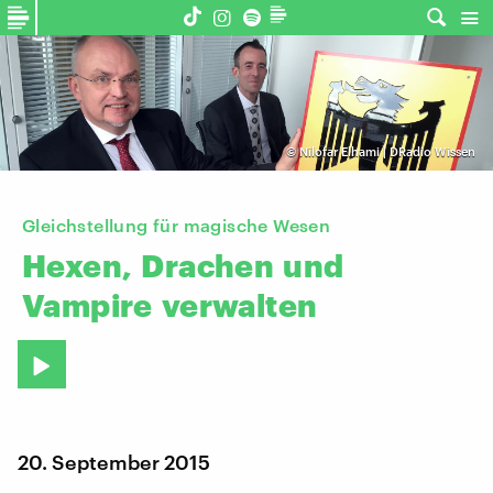
©
Nilofar Elhami | DRadio Wissen
Gleichstellung für magische Wesen
Hexen,
Drachen
und
Vampire
verwalten
20. September 2015