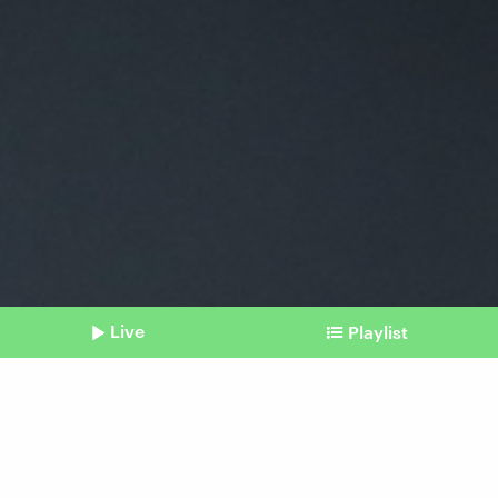
Live
Playlist
©
Imago / dts
Shownotes