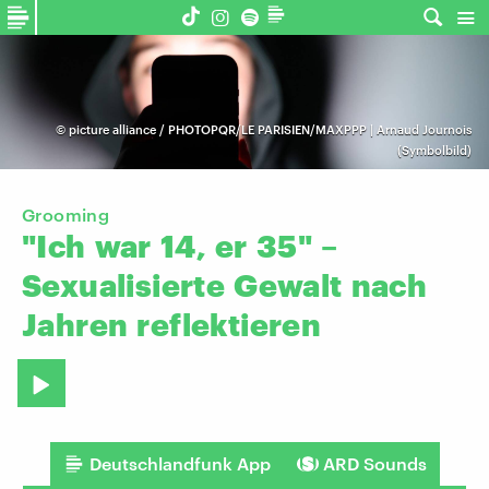
©
picture alliance / PHOTOPQR/LE PARISIEN/MAXPPP | Arnaud Journois
(Symbolbild)
Grooming
"Ich
war
14,
er
35"
–
Sexualisierte
Gewalt
nach
Jahren
reflektieren
Deutschlandfunk App
ARD Sounds