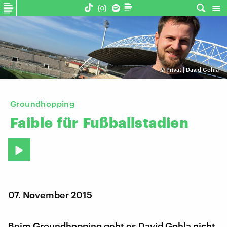
©
Privat | David Gohla
Groundhopping
Faible
für
Fußballstadien
07. November 2015
Beim Groundhopping geht es David Gohla nicht