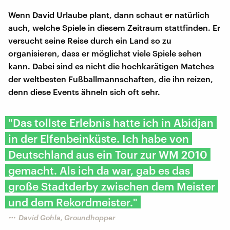
Wenn David Urlaube plant, dann schaut er natürlich
auch, welche Spiele in diesem Zeitraum stattfinden. Er
versucht seine Reise durch ein Land so zu
organisieren, dass er möglichst viele Spiele sehen
kann. Dabei sind es nicht die hochkarätigen Matches
der weltbesten Fußballmannschaften, die ihn reizen,
denn diese Events ähneln sich oft sehr.
"Das tollste Erlebnis hatte ich in Abidjan
in der Elfenbeinküste. Ich habe von
Deutschland aus ein Tour zur WM 2010
gemacht. Als ich da war, gab es das
große Stadtderby zwischen dem Meister
und dem Rekordmeister."
David Gohla, Groundhopper