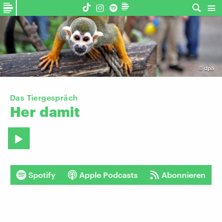
©
dpa
Das Tiergespräch
Her
damit
Spotify
Apple Podcasts
Abonnieren