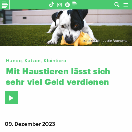
©
Unsplash | Justin Veenema
Hunde, Katzen, Kleintiere
Mit
Haustieren
lässt
sich
sehr
viel
Geld
verdienen
09. Dezember 2023