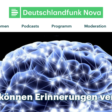
emen
Podcasts
Programm
Moderation
können
Erinnerungen
ve