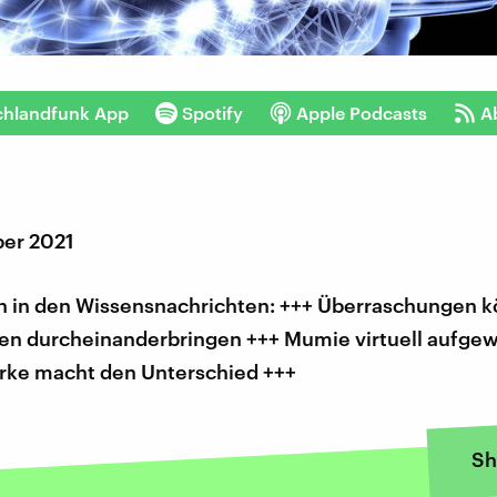
chlandfunk App
Spotify
Apple Podcasts
A
er 2021
 in den Wissensnachrichten: +++ Überraschungen 
en durcheinanderbringen +++ Mumie virtuell aufgew
ärke macht den Unterschied +++
Sh