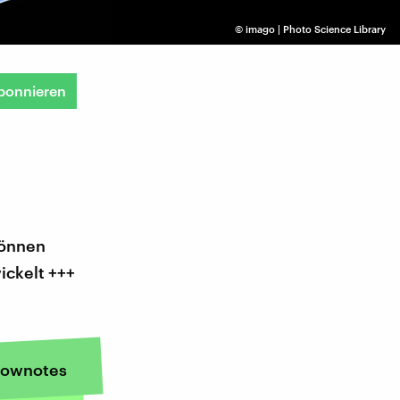
©
imago | Photo Science Library
bonnieren
können
ickelt +++
ownotes