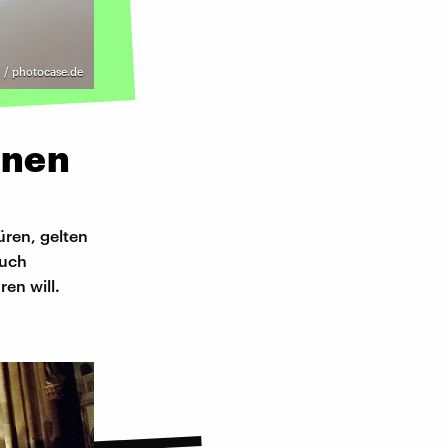
X / photocase.de
inen
üren, gelten
auch
en will.