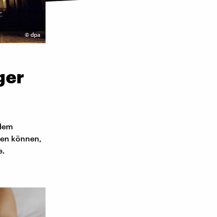
©
dpa
ger
 dem
gen können,
e.