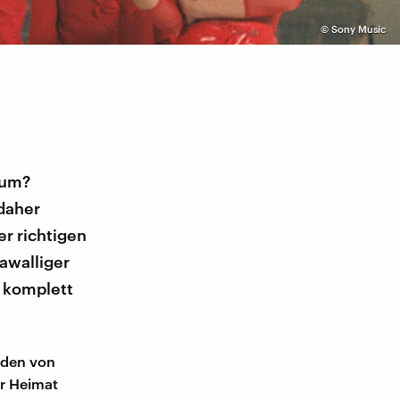
©
Sony Music
rum?
 daher
r richtigen
rawalliger
e komplett
üden von
er Heimat