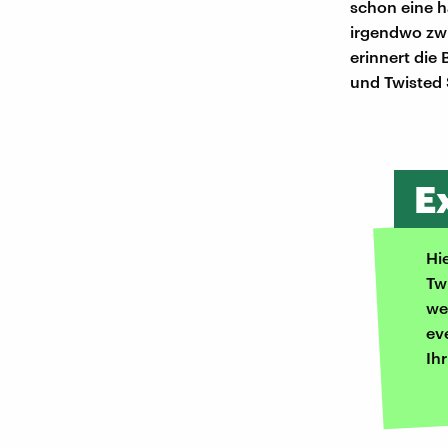
schon eine h
irgendwo zwi
erinnert die
und Twisted S
E
Hi
Tw
we
ev
Ih