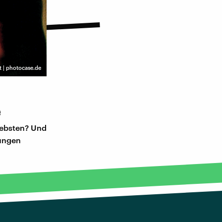
 | photocase.de
e
iebsten? Und
lungen