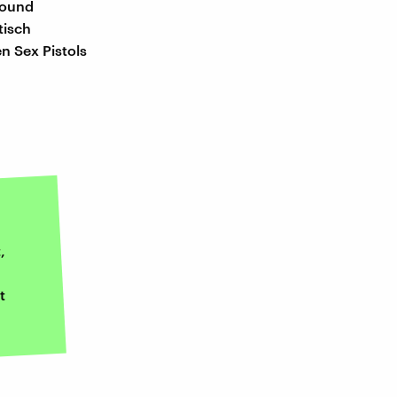
Sound
tisch
n Sex Pistols
,
t