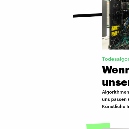
Todesalgo
Wenn 
unse
Algorithmen
uns passen 
Künstliche I