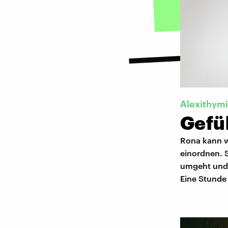
Alexithym
Gefü
Rona kann w
einordnen. S
umgeht und t
Eine Stunde 