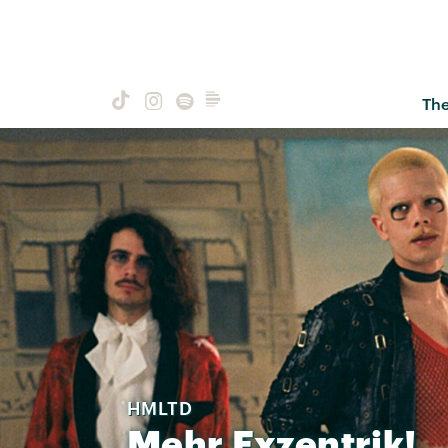
Th
HMLTD
Mehr
Exzentrik!