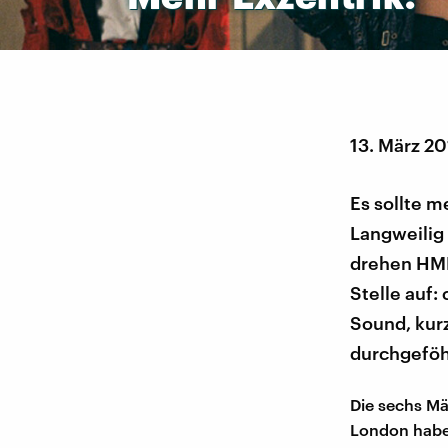
13. März 20
Es sollte 
Langweilig 
drehen HML
Stelle auf:
Sound, kur
durchgeföh
Die sechs Mä
London haben