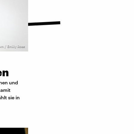
om / Emiliy Rose
en
nnen und
damit
lt sie in