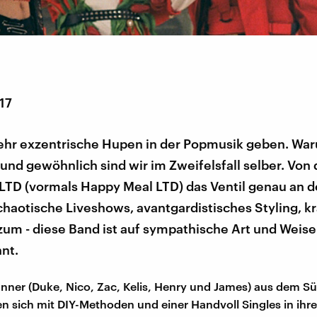
17
mehr exzentrische Hupen in der Popmusik geben. Wa
und gewöhnlich sind wir im Zweifelsfall selber. Von
TD (vormals Happy Meal LTD) das Ventil genau an de
 chaotische Liveshows, avantgardistisches Styling, k
zum - diese Band ist auf sympathische Art und Weis
nt.
nner (Duke, Nico, Zac, Kelis, Henry und James) aus dem S
 sich mit DIY-Methoden und einer Handvoll Singles in ihr