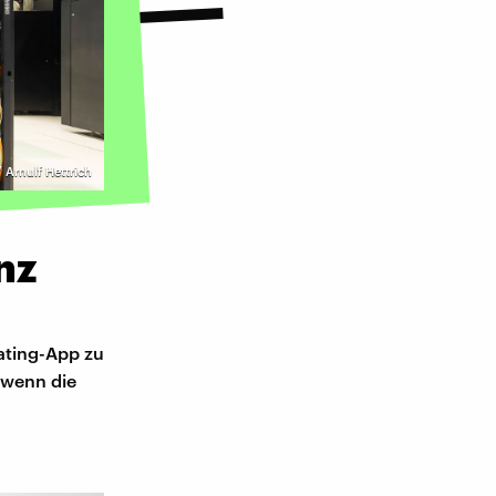
Arnulf Hettrich
nz
ating-App zu
 wenn die