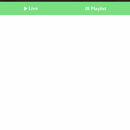
Live
Playlist
©
picture alliance / ASSOCIATED PRESS | Liane Hentscher
Shownotes
Hockey meets RomCom
Wieso alle "Off Campus"
bingen
vom 03. Juni 2026