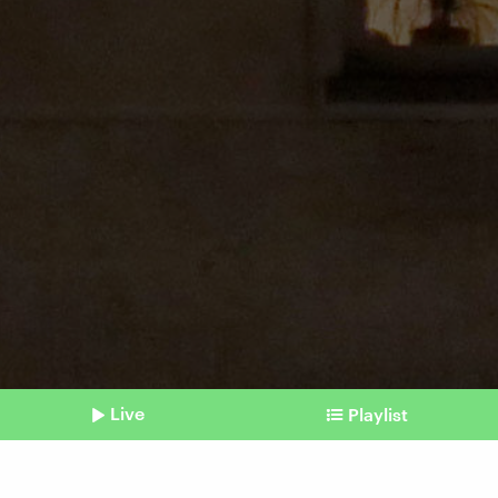
Live
Playlist
©
IMAGO I Sabine Gudath