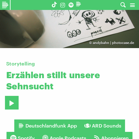
©
andybahn | photocase.de
Storytelling
Erzählen
stillt
unsere
Sehnsucht
Deutschlandfunk App
ARD Sounds
Spotify
Apple Podcasts
Abonnieren