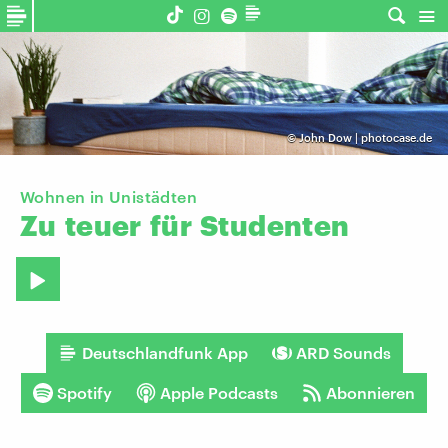
©
John Dow | photocase.de
Wohnen in Unistädten
Zu
teuer
für
Studenten
Deutschlandfunk App
ARD Sounds
Spotify
Apple Podcasts
Abonnieren