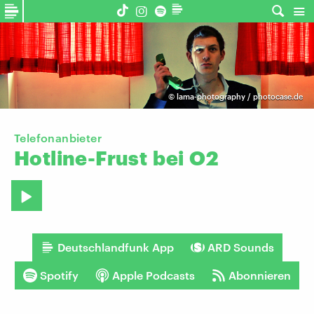
©
lama-photography / photocase.de
Telefonanbieter
Hotline-Frust
bei
O2
Deutschlandfunk App
ARD Sounds
Spotify
Apple Podcasts
Abonnieren