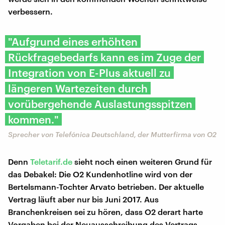
verbessern.
"Aufgrund eines erhöhten
Rückfragebedarfs kann es im Zuge der
Integration von E-Plus aktuell zu
längeren Wartezeiten durch
vorübergehende Auslastungsspitzen
kommen."
Sprecher von Telefónica Deutschland, der Mutterfirma von O2
Denn
Teletarif.de
sieht noch einen weiteren Grund für
das Debakel: Die O2 Kundenhotline wird von der
Bertelsmann-Tochter Arvato betrieben. Der aktuelle
Vertrag läuft aber nur bis Juni 2017. Aus
Branchenkreisen sei zu hören, dass O2 derart harte
Vorgaben bei der Neuausschreibung des Vertrags