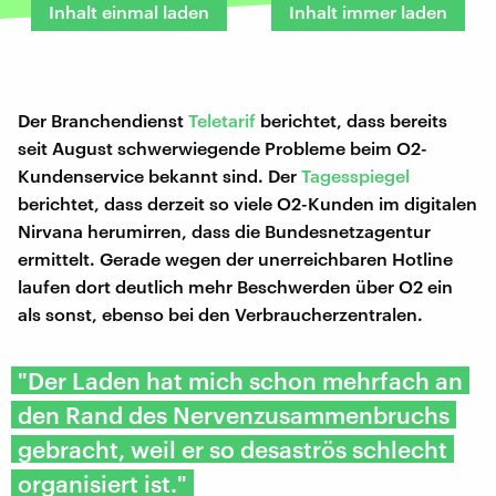
Inhalt einmal laden
Inhalt immer laden
Der Branchendienst
Teletarif
berichtet, dass bereits
seit August schwerwiegende Probleme beim O2-
Kundenservice bekannt sind. Der
Tagesspiegel
berichtet, dass derzeit so viele O2-Kunden im digitalen
Nirvana herumirren, dass die Bundesnetzagentur
ermittelt. Gerade wegen der unerreichbaren Hotline
laufen dort deutlich mehr Beschwerden über O2 ein
als sonst, ebenso bei den Verbraucherzentralen.
"Der Laden hat mich schon mehrfach an
den Rand des Nervenzusammenbruchs
gebracht, weil er so desaströs schlecht
organisiert ist."