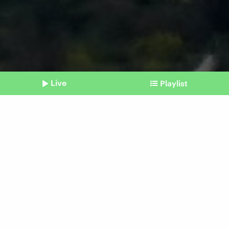
Live
Playlist
©
picture alliance / CTK | Pavel Nemecek
Shownotes
Humanitäre Hilfe
Gazastreifen: Deutsche
Luftwaffe macht bei