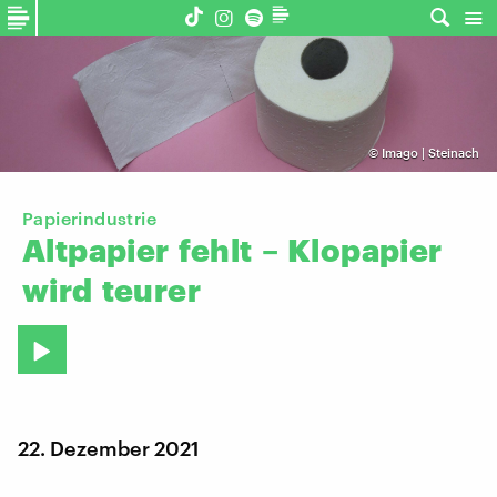
©
Imago | Steinach
Papierindustrie
Altpapier
fehlt
–
Klopapier
wird
teurer
22. Dezember 2021