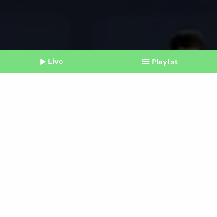
Live
Playlist
©
HeyGen (Screenshot DLF Nova)
Shownotes
Hype um Startup HeyGen
Der KI-Videodolmetscher
im Praxistest
Beitrag aus unserem Archiv vom 15.