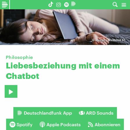
©
imago | Westend 61
Philosophie
Liebesbeziehung
mit
einem
Chatbot
Deutschlandfunk App
ARD Sounds
Spotify
Apple Podcasts
Abonnieren