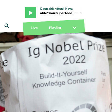
Deutschlandfunk Nova
od · "Unstoppable" von Superfood · "Unstoppable" von Superfood
Live
Playlist