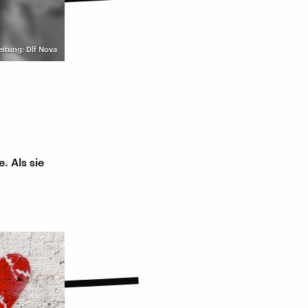
eitung: Dlf Nova
. Als sie