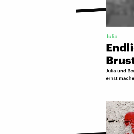
Julia
Endl
Brus
Julia und Be
ernst machen