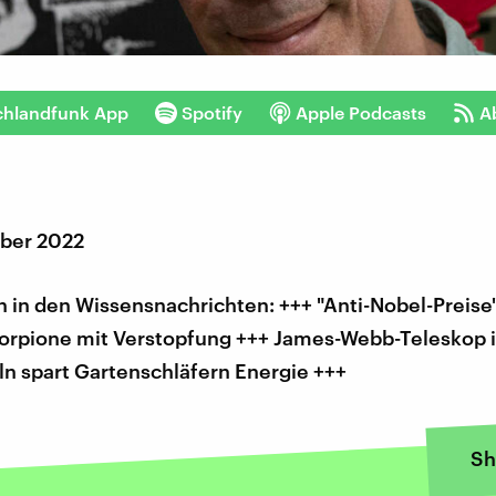
chlandfunk App
Spotify
Apple Podcasts
A
ber 2022
 in den Wissensnachrichten: +++ "Anti-Nobel-Preise"
Skorpione mit Verstopfung +++ James-Webb-Teleskop 
ln spart Gartenschläfern Energie +++
Sh