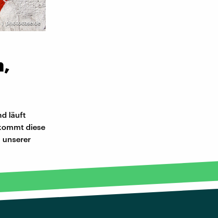
 / photocase.de
n,
d läuft
 kommt diese
g unserer