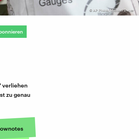
©
AP Photo/Michael Dwyer
bonnieren
 verliehen
ist zu genau
ownotes