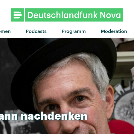
"Unstoppable" von Superfo
emen
Podcasts
Programm
Moderation
ann
nachdenken