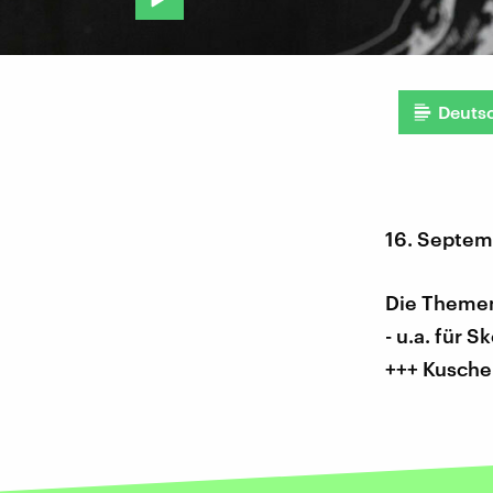
Deuts
16. Septem
Die Themen
- u.a. für 
+++ Kusche