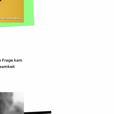
uan Camilo Navia
ie Frage kam
ksamkeit