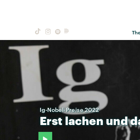
Th
Ig-Nobel-Preise 2022
Erst
lachen
und
d