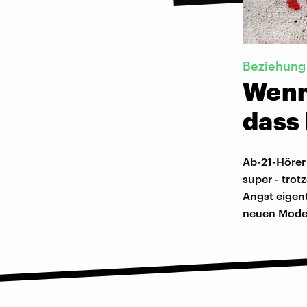
Beziehung
Wenn
dass 
Ab-21-Hörer
super - tro
Angst eigent
neuen Moder