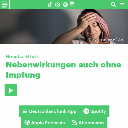
©
picture alliance / dpa
Nocebo-Effekt
Nebenwirkungen
auch
ohne
Impfung
Deutschlandfunk App
Spotify
Apple Podcasts
Abonnieren