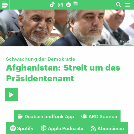
©
dpa
Schwächung der Demokratie
Afghanistan:
Streit
um
das
Präsidentenamt
Deutschlandfunk App
ARD Sounds
Spotify
Apple Podcasts
Abonnieren